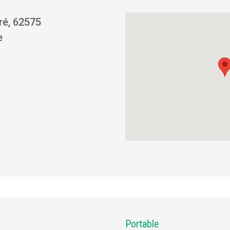
ré, 62575
e
Portable