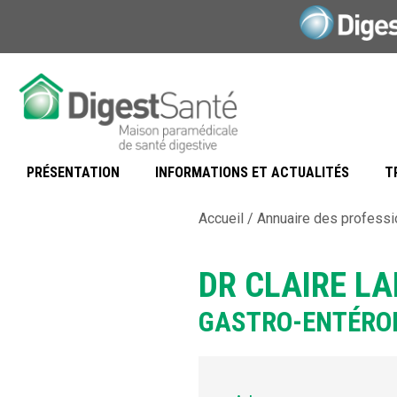
Aller
au
contenu
PRÉSENTATION
INFORMATIONS ET ACTUALITÉS
T
Accueil
/
Annuaire des professi
DR CLAIRE L
GASTRO-ENTÉRO