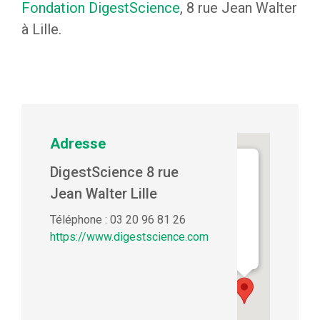
Fondation DigestScience
, 8 rue Jean Walter
à Lille.
Adresse
D
DigestScience 8 rue
i
g
Jean Walter Lille
e
s
Téléphone : 03 20 96 81 26
t
S
https://www.digestscience.com
c
i
e
n
c
e