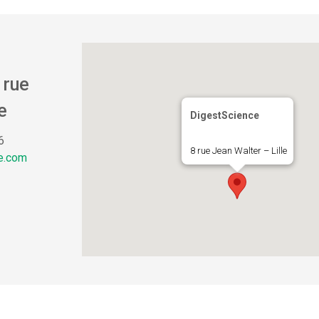
 rue
e
DigestScience
6
8 rue Jean Walter – Lille
e.com