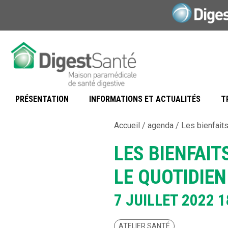
Aller
au
contenu
PRÉSENTATION
INFORMATIONS ET ACTUALITÉS
T
Accueil
/
agenda
/
Les bienfaits
LES BIENFAI
LE QUOTIDIE
7 JUILLET 2022
1
ATELIER SANTÉ