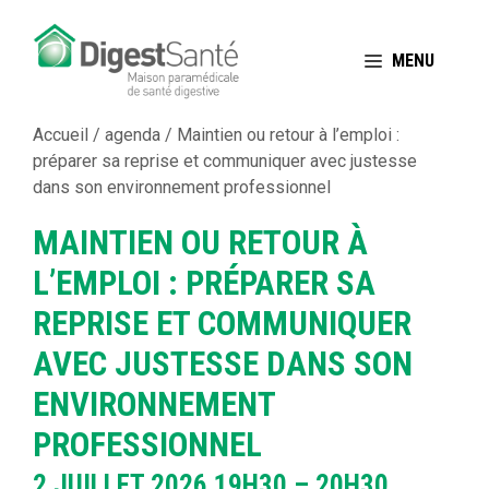
Aller
au
MENU
contenu
Accueil
/
agenda
/
Maintien ou retour à l’emploi :
préparer sa reprise et communiquer avec justesse
dans son environnement professionnel
MAINTIEN OU RETOUR À
L’EMPLOI : PRÉPARER SA
REPRISE ET COMMUNIQUER
AVEC JUSTESSE DANS SON
ENVIRONNEMENT
PROFESSIONNEL
2 JUILLET 2026
19H30 – 20H30